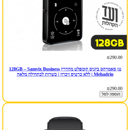
₪290.00
נגן סאמויקס ביזניס קומפלט מהדרין 128GB – Samvix Business
Mehadrin | ללא כרטיס זיכרון | כשרות לכתחילה מלאה
₪290.00
הוספה לסל