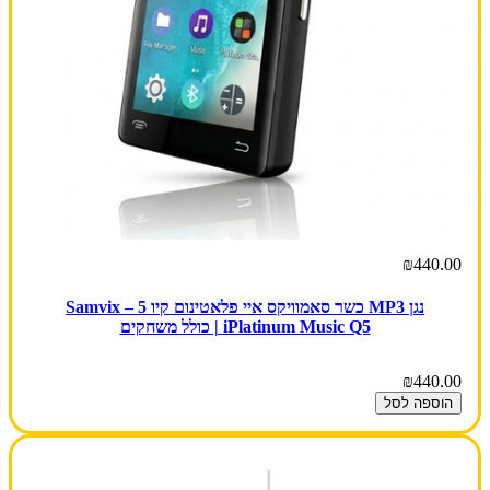
₪440.00
נגן MP3 כשר סאמוויקס איי פלאטינום קיו 5 – Samvix
iPlatinum Music Q5 | כולל משחקים
₪440.00
הוספה לסל