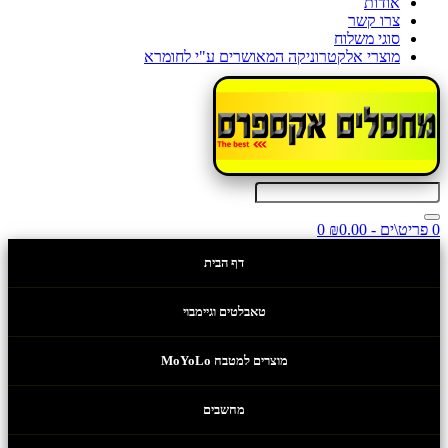
אודות
צרו קשר
סוגי משלוח
מוצרי אלקטרוניקה המאושרים ע"י לחומרא
0 פריט\ים - ₪0.00
0
דף הבית
טאבלטים וגיימבוי
מוצרים למטבח MoYoLo
מחשבים