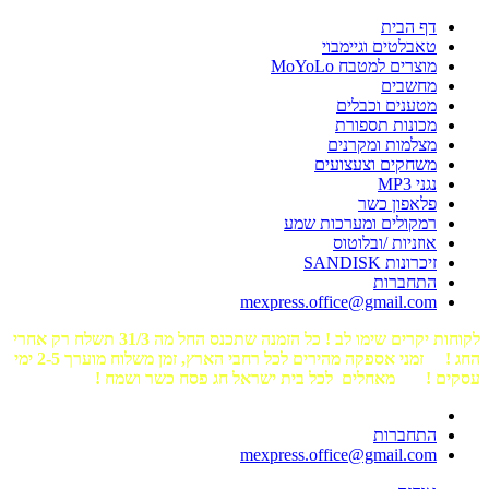
דף הבית
טאבלטים וגיימבוי
מוצרים למטבח MoYoLo
מחשבים
מטענים וכבלים
מכונות תספורת
מצלמות ומקרנים
משחקים וצעצועים
נגני MP3
פלאפון כשר
רמקולים ומערכות שמע
אוזניות /ובלוטוס
זיכרונות SANDISK
התחברות
mexpress.office@gmail.com
לקוחות יקרים שימו לב ! כל הזמנה שתכנס החל מה 31/3 תשלח רק אחרי
החג ! זמני אספקה מהירים לכל רחבי הארץ, זמן משלוח מוערך 2-5 ימי
עסקים ! מאחלים לכל בית ישראל חג פסח כשר ושמח !
התחברות
mexpress.office@gmail.com