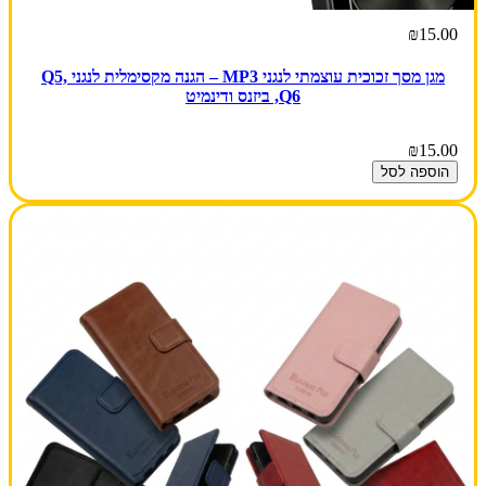
₪15.00
מגן מסך זכוכית עוצמתי לנגני MP3 – הגנה מקסימלית לנגני Q5,
Q6, ביזנס ודינמיט
₪15.00
הוספה לסל