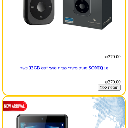
₪279.00
נגן SONIQ סוניק מקורי מבית סאמויקס 32GB כשר
₪279.00
הוספה לסל