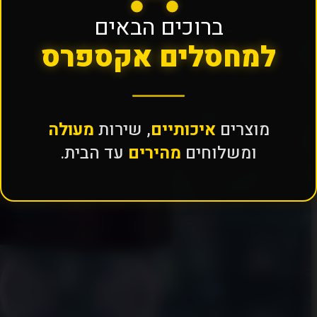
ברוכים הבאים
למחסלים אקספרס
מוצרים
איכותיים
, שירות
מעולה
ומשלוחים
מהירים
עד הבית.