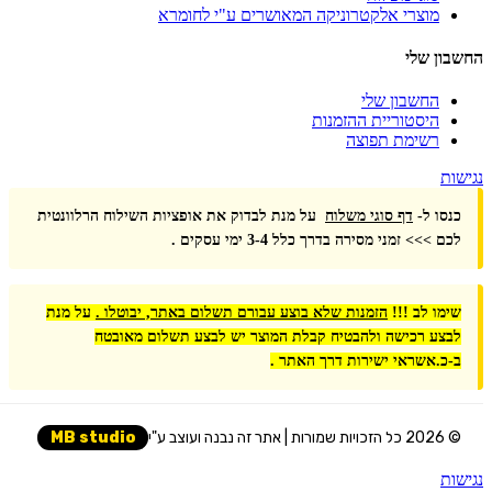
מוצרי אלקטרוניקה המאושרים ע"י לחומרא
החשבון שלי
החשבון שלי
היסטוריית ההזמנות
רשימת תפוצה
נגישות
כנסו ל-
דף סוגי משלוח
על מנת לבדוק את אופציות השילוח הרלוונטית
לכם >>> זמני מסירה בדרך כלל 3-4 ימי עסקים .
שימו לב !!!
הזמנות שלא בוצע עבורם תשלום באתר, יבוטלו .
על מנת
לבצע רכישה ולהבטיח קבלת המוצר יש לבצע תשלום מאובטח
ב-כ.אשראי ישירות דרך האתר .
© 2026 כל הזכויות שמורות | אתר זה נבנה ועוצב ע"י
MB studio
נגישות