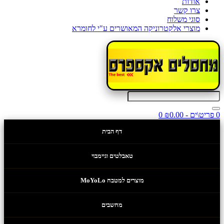
אודות
צרו קשר
סוגי משלוח
מוצרי אלקטרוניקה המאושרים ע"י לחומרא
0 פריט\ים - ₪0.00
0
דף הבית
טאבלטים וגיימבוי
מוצרים למטבח MoYoLo
מחשבים