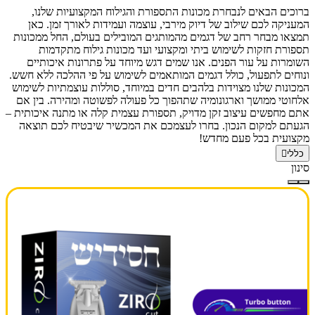
ברוכים הבאים לנבחרת מכונות התספורת והגילוח המקצועיות שלנו,
המעניקה לכם שילוב של דיוק מירבי, עוצמה ועמידות לאורך זמן. כאן
תמצאו מבחר רחב של דגמים מהמותגים המובילים בעולם, החל ממכונות
תספורת חזקות לשימוש ביתי ומקצועי ועד מכונות גילוח מתקדמות
השומרות על עור הפנים. אנו שמים דגש מיוחד על פתרונות איכותיים
ונוחים לתפעול, כולל דגמים המותאמים לשימוש על פי ההלכה ללא חשש.
המכונות שלנו מצוידות בלהבים חדים במיוחד, סוללות עוצמתיות לשימוש
אלחוטי ממושך וארגונומיה שתהפוך כל פעולה לפשוטה ומהירה. בין אם
אתם מחפשים עיצוב זקן מדויק, תספורת עצמית קלה או מתנה איכותית –
הגעתם למקום הנכון. בחרו לעצמכם את המכשיר שיבטיח לכם תוצאה
מקצועית בכל פעם מחדש!
כללי
סינון