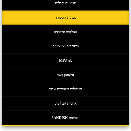
מטענים וכבלים
מכונות תספורת
מצלמות ומקרנים
משחקים וצעצועים
נגני MP3
פלאפון כשר
רמקולים ומערכות שמע
אוזניות /ובלוטוס
זיכרונות SANDISK