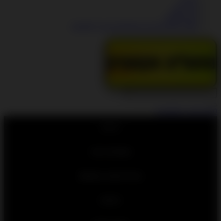
צרו קשר
סוגי משלוח
מוצרי אלקטרוניקה המאושרים ע"י לחומרא
0 פריט\ים - ₪0.00
0
דף הבית
טאבלטים וגיימבוי
מוצרים למטבח MoYoLo
מחשבים