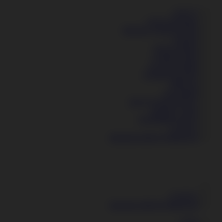
דף הבית
טאבלטים וגיימבוי
מוצרים למטבח MoYoLo
מחשבים
מטענים וכבלים
מכונות תספורת
מצלמות ומקרנים
משחקים וצעצועים
נגני MP3
פלאפון כשר
רמקולים ומערכות שמע
אוזניות /ובלוטוס
זיכרונות SANDISK
התחברות
mexpress.office@gmail.com
התחברות
mexpress.office@gmail.com
אודות