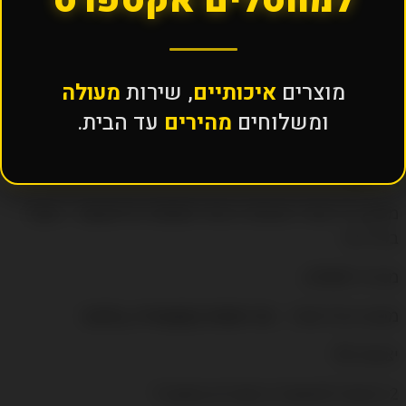
למחסלים אקספרס
מטען נייד 10000 מיליאמפר
מוצרים
איכותיים
, שירות
מעולה
זמינות: המוצר אזל מהמלאי
ומשלוחים
מהירים
עד הבית.
₪70
תיאור
מטען נייד מהיר ואיכותי ביותר 10000 מיליאמפר , חובה
בכל כיס
מבית JOWAY
מטעין הכל ומהר .
הכי תותח בקטגוריה ,בדוק !
יציאת PD
2 יציאות להטענת 2 מוצרים במקביל