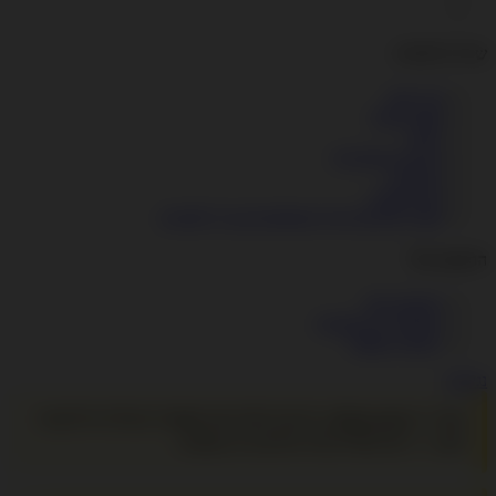
שירות לקוחות
צרו קשר
מפת האתר
תקנון
מדיניות הפרטיות
ביטולים
סוגי משלוח
מוצרי אלקטרוניקה המאושרים ע"י לחומרא
החשבון שלי
החשבון שלי
היסטוריית ההזמנות
רשימת תפוצה
נגישות
כנסו ל-
דף סוגי משלוח
על מנת לבדוק את אופציות השילוח הרלוונטית
לכם >>> זמני מסירה בדרך כלל 3-4 ימי עסקים .