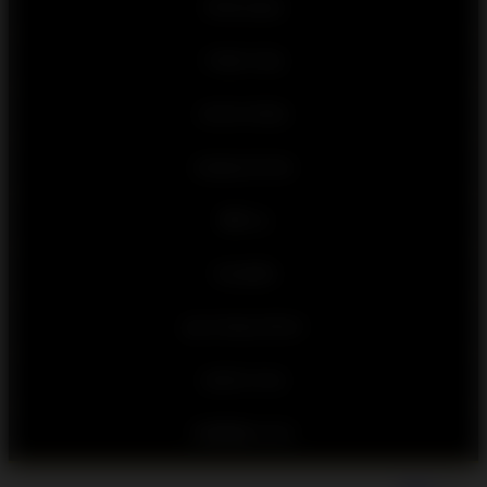
מטענים וכבלים
מכונות תספורת
מצלמות ומקרנים
משחקים וצעצועים
נגני MP3
פלאפון כשר
רמקולים ומערכות שמע
אוזניות /ובלוטוס
זיכרונות SANDISK