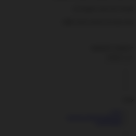
מעולה לכל סוגי המכשירים
מגיע עם כבל טעינה מיקרו USB
*התמונה להמחשה
דגם:
JOWAY
אודות
אודות
mexpress.office@gmail.com
054-6125844